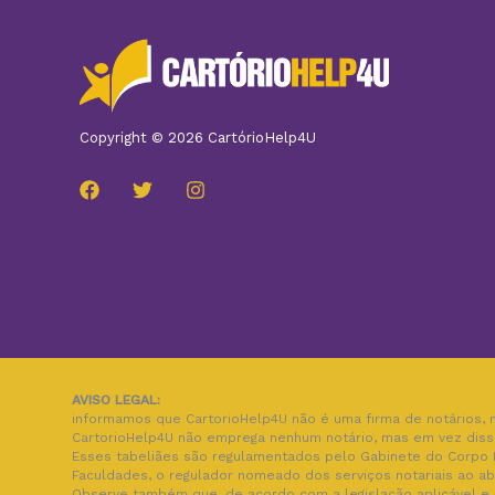
Copyright © 2026 CartórioHelp4U
AVISO LEGAL:
informamos que CartorioHelp4U não é uma firma de notários, 
CartorioHelp4U não emprega nenhum notário, mas em vez disso
Esses tabeliães são regulamentados pelo Gabinete do Corpo D
Faculdades, o regulador nomeado dos serviços notariais ao a
Observe também que, de acordo com a legislação aplicável e 