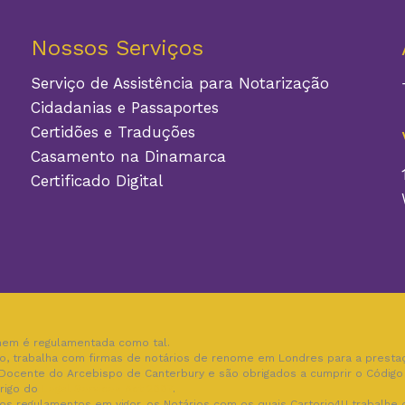
Nossos Serviços
Serviço de Assistência para Notarização
Cidadanias e Passaportes
Certidões e Traduções
Casamento na Dinamarca
Certificado Digital
nem é regulamentada como tal.
, trabalha com firmas de notários de renome em Londres para a prestaç
ocente do Arcebispo de Canterbury e são obrigados a cumprir o Código 
brigo do
Legal Services Act 2007
.
os regulamentos em vigor, os Notários com os quais Cartorio4U trabalhe