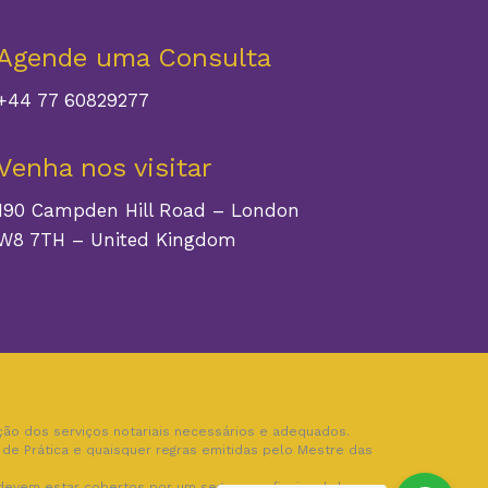
Agende uma Consulta
+44 77 60829277
Venha nos visitar
190 Campden Hill Road – London
W8 7TH – United Kingdom
ão dos serviços notariais necessários e adequados.
de Prática e quaisquer regras emitidas pelo Mestre das
 devem estar cobertos por um seguro profissional de