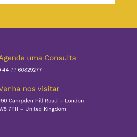
Post seguinte
→
Agende uma Consulta
+44 77 60829277
Venha nos visitar
190 Campden Hill Road – London
W8 7TH – United Kingdom