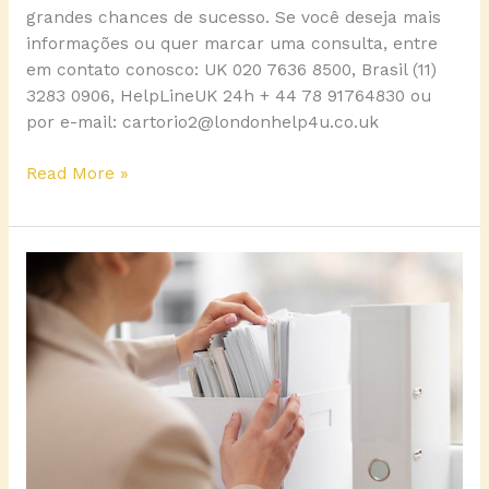
grandes chances de sucesso. Se você deseja mais
informações ou quer marcar uma consulta, entre
em contato conosco: UK 020 7636 8500, Brasil (11)
3283 0906, HelpLineUK 24h + 44 78 91764830 ou
por e-mail: cartorio2@londonhelp4u.co.uk
Read More »
Emissão
de
Certidões
no
Brasil,
Itália
e
Portugal