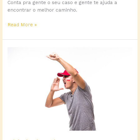
Conta pra gente o seu caso e gente te ajuda a
encontrar o melhor caminho.
Read More »
Cidadania
Polonesa:
quem
tem
direito?